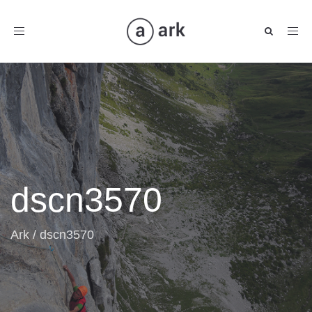
Toggle
navigation
dscn3570
Ark
/
dscn3570