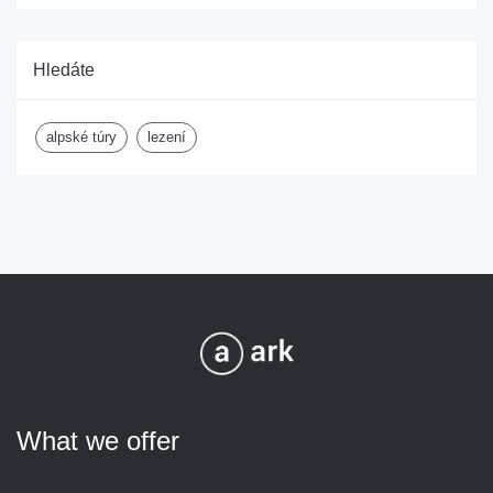
Hledáte
alpské túry
lezení
What we offer