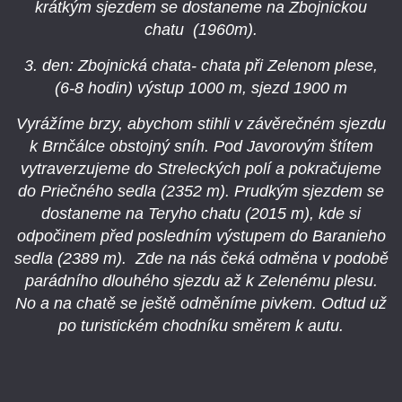
krátkým sjezdem se dostaneme na Zbojnickou
chatu (1960m).
3. den: Zbojnická chata- chata při Zelenom plese,
(6-8 hodin) výstup 1000 m, sjezd 1900 m
Vyrážíme brzy, abychom stihli v závěrečném sjezdu
k Brnčálce obstojný sníh. Pod Javorovým štítem
vytraverzujeme do Streleckých polí a pokračujeme
do Priečného sedla (2352 m). Prudkým sjezdem se
dostaneme na Teryho chatu (2015 m), kde si
odpočinem před posledním výstupem do Baranieho
sedla (2389 m). Zde na nás čeká odměna v podobě
parádního dlouhého sjezdu až k Zelenému plesu.
No a na chatě se ještě odměníme pivkem. Odtud už
po turistickém chodníku směrem k autu.