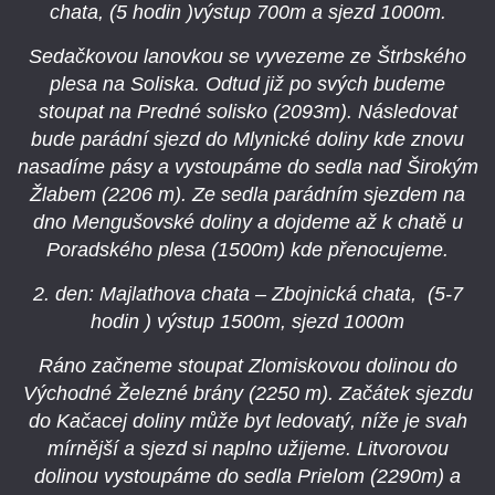
chata, (5 hodin )výstup 700m a sjezd 1000m.
Sedačkovou lanovkou se vyvezeme ze Štrbského
plesa na Soliska. Odtud již po svých budeme
stoupat na Predné solisko (2093m). Následovat
bude parádní sjezd do Mlynické doliny kde znovu
nasadíme pásy a vystoupáme do sedla nad Širokým
Žlabem (2206 m). Ze sedla parádním sjezdem na
dno Mengušovské doliny a dojdeme až k chatě u
Poradského plesa (1500m) kde přenocujeme.
2. den: Majlathova chata – Zbojnická chata, (5-7
hodin ) výstup 1500m, sjezd 1000m
Ráno začneme stoupat Zlomiskovou dolinou do
Východné Železné brány (2250 m). Začátek sjezdu
do Kačacej doliny může byt ledovatý, níže je svah
mírnější a sjezd si naplno užijeme. Litvorovou
dolinou vystoupáme do sedla Prielom (2290m) a