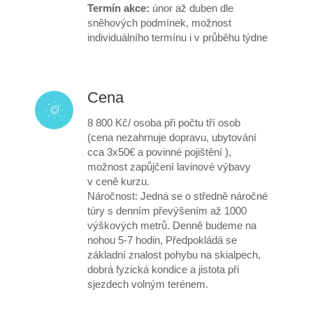
Termín akce:
únor až duben dle
sněhových podmínek, možnost
individuálního termínu i v průběhu týdne
Cena
8 800 Kč/ osoba při počtu tří osob
(cena nezahrnuje dopravu, ubytování
cca 3x50€ a povinné pojištění ),
možnost zapůjčení lavinové výbavy
v ceně kurzu.
Náročnost: Jedná se o středně náročné
túry s denním převýšením až 1000
výškových metrů. Denně budeme na
nohou 5-7 hodin, Předpokládá se
základní znalost pohybu na skialpech,
dobrá fyzická kondice a jistota při
sjezdech volným terénem.