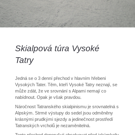
Skialpová túra Vysoké
Tatry
Jedná se o 3 denní přechod v hlavním hřebeni
Vysokých Tater. Těm, kteří Vysoké Tatry neznají, se
může zdát, že ve srovnání s Alpami nemají co
nabídnout. Opak je však pravdou.
Náročnost Tatranského skialpinismu je srovnatelná s
Alpským. Strmé výstupy do sedel jsou odměněny
krásnými prudkými sjezdy a jedinečnost prostředí
Tatranských vrcholů je nezaměnitelná.
Tento přechod doporučuji absolvovat před jakýmkoliv